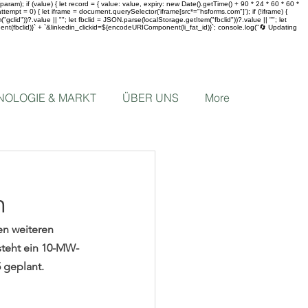
m); if (value) { let record = { value: value, expiry: new Date().getTime() + 90 * 24 * 60 * 60 *
empt = 0) { let iframe = document.querySelector('iframe[src*="hsforms.com"]'); if (!iframe) {
id"))?.value || ""; let fbclid = JSON.parse(localStorage.getItem("fbclid"))?.value || ""; let
ent(fbclid)}` + `&linkedin_clickid=${encodeURIComponent(li_fat_id)}`; console.log("🔄 Updating
NOLOGIE & MARKT
ÜBER UNS
More
h
en weiteren 
steht ein 10-MW-
 geplant.