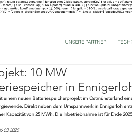
; return params.get(param); } function storeClickId(param, storageKey) { let value = getParam(para
, record); } else { console.log(`⚠ No ${param} found in URL`); } } function updateHubSpotIframe(att
 updateHubSpotIframe(attempt + 1), 500); return; } let gclid = JSON.parse(localStorage.getItem("gcl
split("?")[0] + `?google_clickid=${encodeURIComponent(gclid)}` + `&meta_clickid=${encodeURICompon
UNSERE PARTNER
TECH
ojekt: 10 MW
riespeicher in Ennigerlo
 mit einem neuen Batteriespeicherprojekt im Ostmünsterland ein
nergiewende. Direkt neben dem Umspannwerk in Ennigerloh ent
ner Kapazität von 25 MWh. Die Inbetriebnahme ist für Ende 2025
6.03.2025