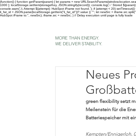
(function() { function getParam(param) { let params = new URLSearchParams(window.location.search)
1000 }; localStorage.setItem(storageKey, JSON.stringify(record)); console.log(`✅ Stored ${param}:`
console.warn(`⚠ Attempt ${attempt}: HubSpot iFrame not found.`); if (attempt < 20) setTimeout(() =>
li_fat_id = JSON.parse(localStorage.getItem("li_fat_id"))?.value || ""; let newSrc = iframe.src.
HubSpot iFrame to:", newSrc); iframe.src = newSrc; } // Delay execution until page is fully loade
MORE THAN ENERGY.
WE DELIVER STABILITY.
Neues Pr
Großbatte
green flexibility setzt
Meilenstein für die E
Batteriespeicher mit ei
Kempten/Ennigerloh, 0