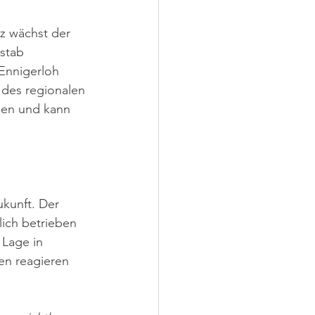
z wächst der 
stab 
Ennigerloh 
t des regionalen 
ien und kann 
ukunft. Der 
lich betrieben 
 Lage in 
n reagieren 