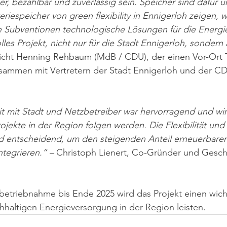
r, bezahlbar und zuverlässig sein. Speicher sind dafür un
eriespeicher von green flexibility in Ennigerloh zeigen, w
e Subventionen technologische Lösungen für die Energie
tolles Projekt, nicht nur für die Stadt Ennigerloh, sondern
eicht Henning Rehbaum (MdB / CDU), der einen Vor-Ort 
 zusammen mit Vertretern der Stadt Ennigerloh und der CD
 mit Stadt und Netzbetreiber war hervorragend und wir 
jekte in der Region folgen werden. Die Flexibilität und E
nd entscheidend, um den steigenden Anteil erneuerbarer
ntegrieren.“ – 
Christoph Lienert, Co-Gründer und Geschä
betriebnahme bis Ende 2025 wird das Projekt einen wich
hhaltigen Energieversorgung in der Region leisten.