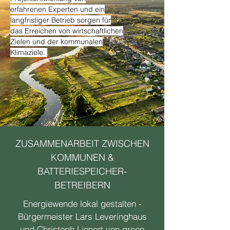
erfahrenen Experten und ein
langfristiger Betrieb sorgen für
das Erreichen von wirtschaftlichen
Zielen und der kommunalen
Klimaziele.
ZUSAMMENARBEIT ZWISCHEN
KOMMUNEN &
BATTERIESPEICHER-
BETREIBERN
Energiewende lokal gestalten -
Bürgermeister Lars Leveringhaus
und Christoph Lienert von green