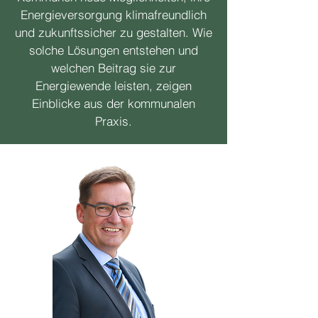
Energieversorgung klimafreundlich
und zukunftssicher zu gestalten. Wie
solche Lösungen entstehen und
welchen Beitrag sie zur
Energiewende leisten, zeigen
Einblicke aus der kommunalen
Praxis.