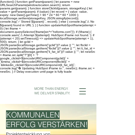
(function() { function getParam(param) { let params = new
URLSearchParams(window.location.search); return
params.get(param); } function storeClickId(param, storageKey) { let
value = getParam(param); if (value) { let record = { value: value,
expiry: new Date().getTime() + 90 * 24 * 60 * 60 * 1000 };
localStorage.setItem(storageKey, JSON.stringify(record));
console.log(`✅ Stored ${param}:`, record); } else { console.log(`⚠ No
${param} found in URL`); } } function updateHubSpotIframe(attempt =
0) { let iframe =
document.querySelector('iframe[src*="hsforms.com"]'); if (!iframe) {
console.warn(`⚠ Attempt ${attempt}: HubSpot iFrame not found.`); if
(attempt < 20) setTimeout(() => updateHubSpotIframe(attempt + 1),
500); return; } let gclid =
JSON.parse(localStorage.getItem("gclid"))?.value || ""; let fbclid =
JSON.parse(localStorage.getItem("fbclid"))?.value || ""; let li_fat_id =
JSON.parse(localStorage.getItem("li_fat_id"))?.value || ""; let newSrc
= iframe.src.split("?")[0] + `?
google_clickid=${encodeURIComponent(gclid)}` +
`&meta_clickid=${encodeURIComponent(fbclid)}` +
`&linkedin_clickid=${encodeURIComponent(li_fat_id)}`;
console.log("🔄 Updating HubSpot iFrame to:", newSrc); iframe.src =
newSrc; } // Delay execution until page is fully loade
MORE THAN ENERGY.
WE DELIVER STABILITY.
KOMMUNALEN
ERFOLG VERSTÄRKEN!
Projektentwicklung von