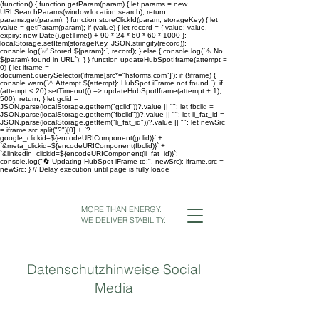
(function() { function getParam(param) { let params = new
URLSearchParams(window.location.search); return
params.get(param); } function storeClickId(param, storageKey) { let
value = getParam(param); if (value) { let record = { value: value,
expiry: new Date().getTime() + 90 * 24 * 60 * 60 * 1000 };
localStorage.setItem(storageKey, JSON.stringify(record));
console.log(`✅ Stored ${param}:`, record); } else { console.log(`⚠ No
${param} found in URL`); } } function updateHubSpotIframe(attempt =
0) { let iframe =
document.querySelector('iframe[src*="hsforms.com"]'); if (!iframe) {
console.warn(`⚠ Attempt ${attempt}: HubSpot iFrame not found.`); if
(attempt < 20) setTimeout(() => updateHubSpotIframe(attempt + 1),
500); return; } let gclid =
JSON.parse(localStorage.getItem("gclid"))?.value || ""; let fbclid =
JSON.parse(localStorage.getItem("fbclid"))?.value || ""; let li_fat_id =
JSON.parse(localStorage.getItem("li_fat_id"))?.value || ""; let newSrc
= iframe.src.split("?")[0] + `?
google_clickid=${encodeURIComponent(gclid)}` +
`&meta_clickid=${encodeURIComponent(fbclid)}` +
`&linkedin_clickid=${encodeURIComponent(li_fat_id)}`;
console.log("🔄 Updating HubSpot iFrame to:", newSrc); iframe.src =
newSrc; } // Delay execution until page is fully loade
MORE THAN ENERGY.
WE DELIVER STABILITY.
Datenschutzhinweise Social
Media