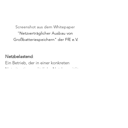
Screenshot aus dem Whitepaper 
"
Netzverträglicher Ausbau von 
Großbatteriespeichern" der FfE e.V.
Netzbelastend
: 
Ein Betrieb, der in einer konkreten 
Netzsituation zusätzliche Netzkapazitäten 
beansprucht und dadurch Netzausbau 
oder höhere Netzkosten verursachen kann. 
Netzneutral
Ein Betrieb, der sich so anpasst, dass trotz 
bestehender Netzrestriktionen keine 
zusätzlichen Kosten für den Netzausbau 
entstehen und so zur Vermeidung von 
zusätzlichen Netzkosten beiträgt.  