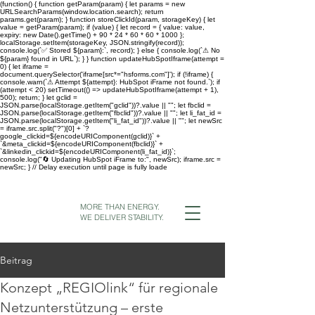
(function() { function getParam(param) { let params = new
URLSearchParams(window.location.search); return
params.get(param); } function storeClickId(param, storageKey) { let
value = getParam(param); if (value) { let record = { value: value,
expiry: new Date().getTime() + 90 * 24 * 60 * 60 * 1000 };
localStorage.setItem(storageKey, JSON.stringify(record));
console.log(`✅ Stored ${param}:`, record); } else { console.log(`⚠ No
${param} found in URL`); } } function updateHubSpotIframe(attempt =
0) { let iframe =
document.querySelector('iframe[src*="hsforms.com"]'); if (!iframe) {
console.warn(`⚠ Attempt ${attempt}: HubSpot iFrame not found.`); if
(attempt < 20) setTimeout(() => updateHubSpotIframe(attempt + 1),
500); return; } let gclid =
JSON.parse(localStorage.getItem("gclid"))?.value || ""; let fbclid =
JSON.parse(localStorage.getItem("fbclid"))?.value || ""; let li_fat_id =
JSON.parse(localStorage.getItem("li_fat_id"))?.value || ""; let newSrc
= iframe.src.split("?")[0] + `?
google_clickid=${encodeURIComponent(gclid)}` +
`&meta_clickid=${encodeURIComponent(fbclid)}` +
`&linkedin_clickid=${encodeURIComponent(li_fat_id)}`;
console.log("🔄 Updating HubSpot iFrame to:", newSrc); iframe.src =
newSrc; } // Delay execution until page is fully loade
MORE THAN ENERGY.
WE DELIVER STABILITY.
Beitrag
Konzept „REGIOlink“ für regionale
Netzunterstützung – erste